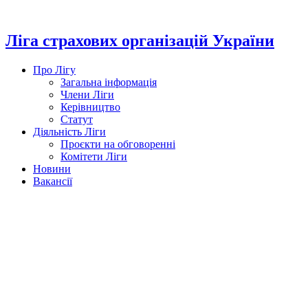
Перейти
до
вмісту
Ліга страхових організацій України
Про Лігу
Загальна інформація
Члени Ліги
Керівництво
Статут
Діяльність Ліги
Проєкти на обговоренні
Комітети Ліги
Новини
Вакансії