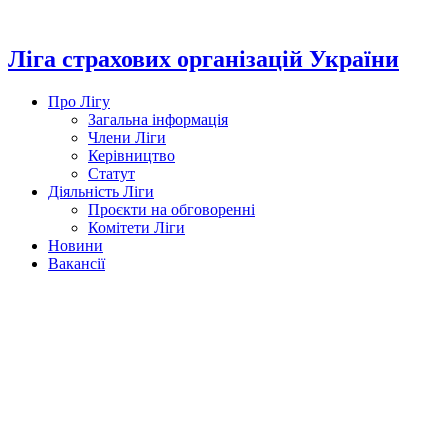
Перейти
до
вмісту
Ліга страхових організацій України
Про Лігу
Загальна інформація
Члени Ліги
Керівництво
Статут
Діяльність Ліги
Проєкти на обговоренні
Комітети Ліги
Новини
Вакансії