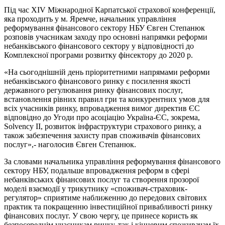
Під час XIV Міжнародної Карпатської страхової конференції,
яка проходить у м. Яремче, начальник управління
реформування фінансового сектору НБУ Євген Степанюк
розповів учасникам заходу про основні напрямки реформи
небанківського фінансового сектору у відповідності до
Комплексної програми розвитку фінсектору до 2020 р.
«На сьогоднішній день пріоритетними напрямами реформи
небанківського фінансового ринку є посилення якості
державного регулювання ринку фінансових послуг,
встановлення рівних правил гри та конкурентних умов для
всіх учасників ринку, впровадження вимог директив ЄС
відповідно до Угоди про асоціацію Україна-ЄС, зокрема,
Solvency II, розвиток інфраструктури страхового ринку, а
також забезпечення захисту прав споживачів фінансових
послуг»,- наголосив Євген Степанюк.
За словами начальника управління реформування фінансового
сектору НБУ, подальше впровадження реформ в сфері
небанківських фінансових послуг та створення прозорої
моделі взаємодії у трикутнику «споживач-страховик-
регулятор» сприятиме наближенню до передових світових
практик та покращенню інвестиційної привабливості ринку
фінансових послуг. У свою чергу, це принесе користь як
безпосереднім учасникам ринку, так і кінцевим споживачам їх