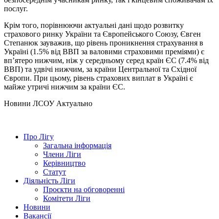
послуг.
Крім того, порівнюючи актуальні дані щодо розвитку
страхового ринку України та Європейського Союзу, Євген
Степанюк зауважив, що рівень проникнення страхування в
Україні (1.5% від ВВП за валовими страховими преміями) є
вп’ятеро нижчим, ніж у середньому серед країн ЄС (7.4% від
ВВП) та удвічі нижчим, за країни Центральної та Східної
Європи. При цьому, рівень страхових виплат в Україні є
майже утричі нижчим за країни ЄС.
Hовини ЛСОУ
Актуально
Про Лігу
Загальна інформація
Члени Ліги
Керівництво
Статут
Діяльність Ліги
Проєкти на обговоренні
Комітети Ліги
Новини
Вакансії