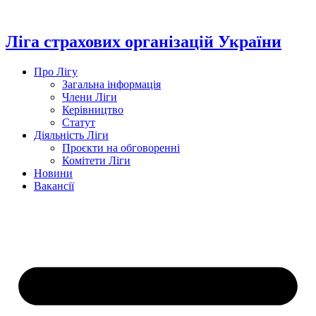
Перейти
до
вмісту
Ліга страхових організацій України
Про Лігу
Загальна інформація
Члени Ліги
Керівництво
Статут
Діяльність Ліги
Проєкти на обговоренні
Комітети Ліги
Новини
Вакансії