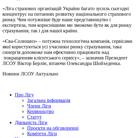
«Ліга страхових організацій України багато зусиль сьогодні
концентрує на питаннях розвитку національного страхового
ринку. Чим потужніше буде наше представництво і
експертиза, тим кориснішими ми зможемо бути як для ринку
страхування, так і для нашої країни.
«Єва-Солюшнз» – потужна технологічна компанія, сервісами
якої користуються усі учасники ринку страхування, така
синергія допоможе нам ефективно працювати над
покращенням клієнтського сервісу», – зазначив Президент
ЛСОУ Віктор Берлін, вітаючи Олександра Шойхеденка.
Hовини ЛСОУ
Актуально
Про Лігу
Загальна інформація
Члени Ліги
Керівництво
Статут
Діяльність Ліги
Проєкти на обговоренні
Комітети Ліги