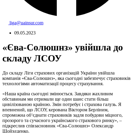
liga@uainsur.com
09.05.2023
«Єва-Солюшнз» увійшла до
складу ЛСОУ
До складу Ліги страхових організацій України увійшла
компанія «Єва-Солюшнз», яка сьогодні забезпечує страховиків
технологіями автоматизації процесу страхування.
«Наша країна сьогодні змінюється. Завдяки жахливим
обставинам ми отримали ще один шанс стати більш
цивілізованою країною. Змін потребує і страхова галузь. Я
впевнений, що ЛСОУ, керована Віктором Берліним,
спроможна об‘єднати страховиків задля побудови міцного,
прозорого та сучасного українського страхового ринку», –
підкреслив співзасновник «Єва-Солюшнз» Олександр
Шойхеденко.