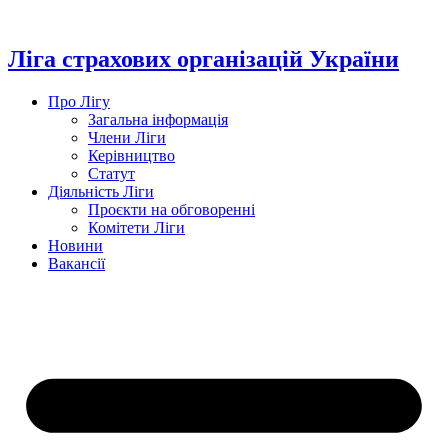
Перейти
до
вмісту
Ліга страхових організацій України
Про Лігу
Загальна інформація
Члени Ліги
Керівництво
Статут
Діяльність Ліги
Проєкти на обговоренні
Комітети Ліги
Новини
Вакансії