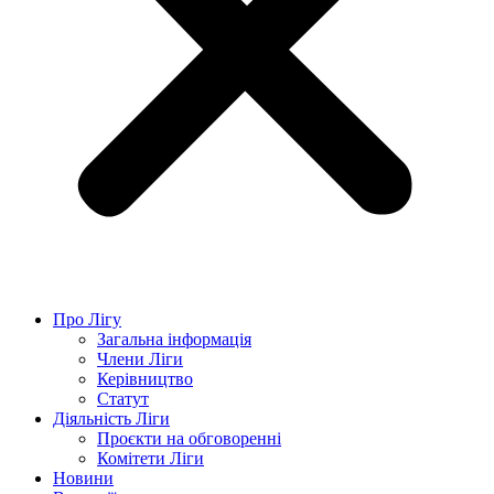
Про Лігу
Загальна інформація
Члени Ліги
Керівництво
Статут
Діяльність Ліги
Проєкти на обговоренні
Комітети Ліги
Новини