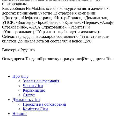
пригородным.
Как сообщал FinMaidan, всего в конкурсе на пяти железных
дорогах принимали участие 13 страховых компаний:
«Днестр», «Нефтегазстрах», «Интер-Полис», «Доминанта»,
УПСК, «Злагода», «Брокбизнес», «Краина», «Перша», «Альфа
Страхование», «АХА Страхование», «Раритет» и
«Универсальная»(«“Укрзализныця” подстраховалась»).
Сейчас тариф для пассажиров составляет 0,4% от стоимости
билетов, до начала лета он составлял и вовсе 1,5%.
Виктория Руденко
Огляд преси
Тенденції розвитку страхування|Огляд преси
Топ
Про Лігу
Загальна інформація
Члени Ліги
Керівництво
Статут
Діяльність Ліги
Проєкти на обговоренні
Комітети Ліги
Новини