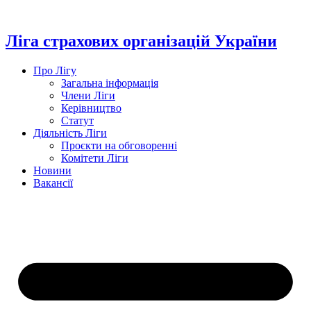
Перейти
до
вмісту
Ліга страхових організацій України
Про Лігу
Загальна інформація
Члени Ліги
Керівництво
Статут
Діяльність Ліги
Проєкти на обговоренні
Комітети Ліги
Новини
Вакансії