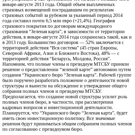
январе-августе 2013 года. Общий объем выплаченных
страховых возмещений пострадавшим по результатам
страховых событий за рубежом за указанный период 2014
года составил почти 6,5 млн евро (+21,4%). География
страхового покрытия по договорам международного
страхования “Зеленая карта”, в зависимости от территории
действия, в январе-августе 2014 года сохранилась такой, как и
в 2013 году. Большинство договоров — 52% заключается с
территорией действия “Вся система” (45 стран Европы,
Северной Африки, Азии и Ближнего Востока), 48% — с
территорией действия “Беларусь, Молдова, Россия”.
Напомним, что полные члены и президиум МТСБУ приняли
решение о предоставлении “зеленой карте” автономию путем
создания “Украинского бюро “Зеленая карта”. Рабочей группе
было поручено разработать положение о деятельности новой
структуры и вынести на обсуждение и утверждение общего
собрания полных членов и президиума МТСБУ.
Предполагается, что создание новой структуры усилит роль
полных членов бюро, в частности, при рассмотрении
кадровых вопросов и инвестиционной деятельности.
Планируется, что “Украинского бюро “Зеленая карта”, будет
иметь свою инвестиционную политику. Все значимые
решения будут приниматься общим собранием полных членов
по согласованию с президиумом бюро.