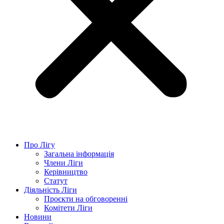
Про Лігу
Загальна інформація
Члени Ліги
Керівництво
Статут
Діяльність Ліги
Проєкти на обговоренні
Комітети Ліги
Новини