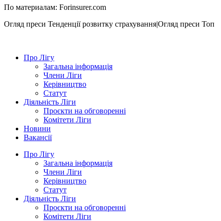
По материалам: Forinsurer.com
Огляд преси
Тенденції розвитку страхування|Огляд преси
Топ
Про Лігу
Загальна інформація
Члени Ліги
Керівництво
Статут
Діяльність Ліги
Проєкти на обговоренні
Комітети Ліги
Новини
Вакансії
Про Лігу
Загальна інформація
Члени Ліги
Керівництво
Статут
Діяльність Ліги
Проєкти на обговоренні
Комітети Ліги