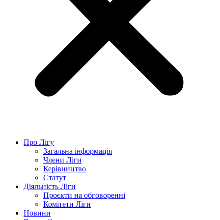
Про Лігу
Загальна інформація
Члени Ліги
Керівництво
Статут
Діяльність Ліги
Проєкти на обговоренні
Комітети Ліги
Новини