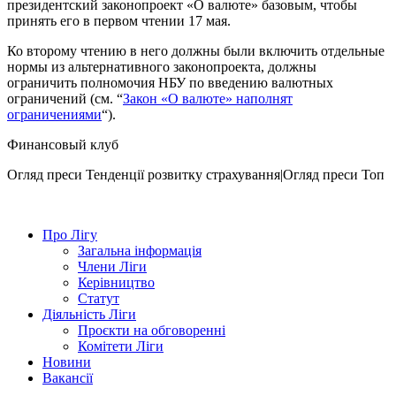
президентский законопроект «О валюте» базовым, чтобы
принять его в первом чтении 17 мая.
Ко второму чтению в него должны были включить отдельные
нормы из альтернативного законопроекта, должны
ограничить полномочия НБУ по введению валютных
ограничений (см. “
Закон «О валюте» наполнят
ограничениями
“).
Финансовый клуб
Огляд преси
Тенденції розвитку страхування|Огляд преси
Топ
Про Лігу
Загальна інформація
Члени Ліги
Керівництво
Статут
Діяльність Ліги
Проєкти на обговоренні
Комітети Ліги
Новини
Вакансії