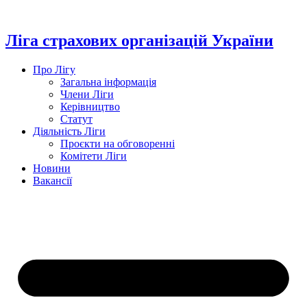
Перейти
до
вмісту
Ліга страхових організацій України
Про Лігу
Загальна інформація
Члени Ліги
Керівництво
Статут
Діяльність Ліги
Проєкти на обговоренні
Комітети Ліги
Новини
Вакансії