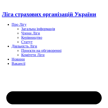
Перейти
до
вмісту
Ліга страхових організацій України
Про Лігу
Загальна інформація
Члени Ліги
Керівництво
Статут
Діяльність Ліги
Проєкти на обговоренні
Комітети Ліги
Новини
Вакансії