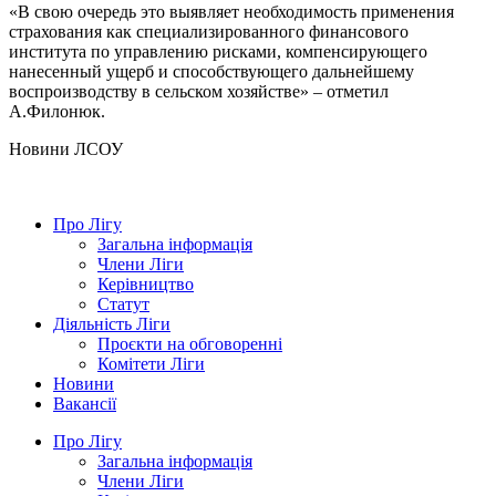
«В свою очередь это выявляет необходимость применения
страхования как специализированного финансового
института по управлению рисками, компенсирующего
нанесенный ущерб и способствующего дальнейшему
воспроизводству в сельском хозяйстве» – отметил
А.Филонюк.
Hовини ЛСОУ
Про Лігу
Загальна інформація
Члени Ліги
Керівництво
Статут
Діяльність Ліги
Проєкти на обговоренні
Комітети Ліги
Новини
Вакансії
Про Лігу
Загальна інформація
Члени Ліги