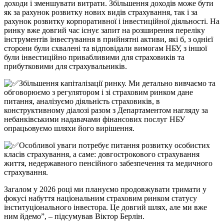
доходи і зменшувати витрати. Збільшення доходів може бути
як за рахунок розвитку нових видів страхування, так і за
рахунок розвитку корпоративної і інвестиційної діяльності. На
ринку вже довгий час існує запит на розширення переліку
інструментів інвестування в прийнятні активи, які б, з однієї
сторони були схвалені та відповідали вимогам НБУ, з іншої
були інвестиційно привабливими для страховиків та
прибутковими для страхувальників.
Збільшення капіталізації ринку. Ми детально вивчаємо та
обговорюємо з регулятором і зі страховим ринком дане
питання, аналізуємо діяльність страховиків, в
конструктивному діалозі разом з Департаментом нагляду за
небанківськими надавачами фінансових послуг НБУ
опрацьовуємо шляхи його вирішення.
Особливої уваги потребує питання розвитку особистих
класів страхування, а саме: довгострокового страхування
життя, недержавного пенсійного забезпечення та медичного
страхування.
Загалом у 2026 році ми плануємо продовжувати тримати у
фокусі набуття національним страховим ринком статусу
інституціонального інвестора. Це довгий шлях, але ми вже
ним йдемо”, – підсумував Віктор Берлін.