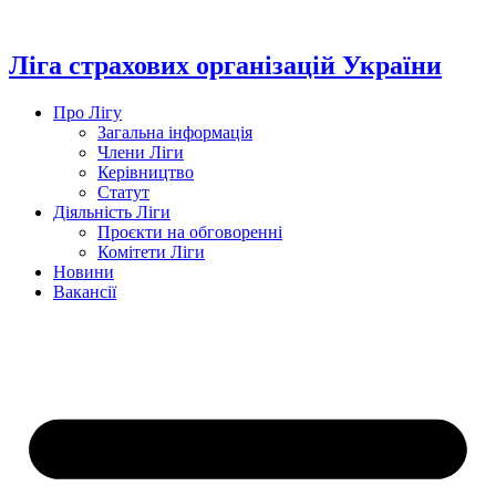
Перейти
до
вмісту
Ліга страхових організацій України
Про Лігу
Загальна інформація
Члени Ліги
Керівництво
Статут
Діяльність Ліги
Проєкти на обговоренні
Комітети Ліги
Новини
Вакансії