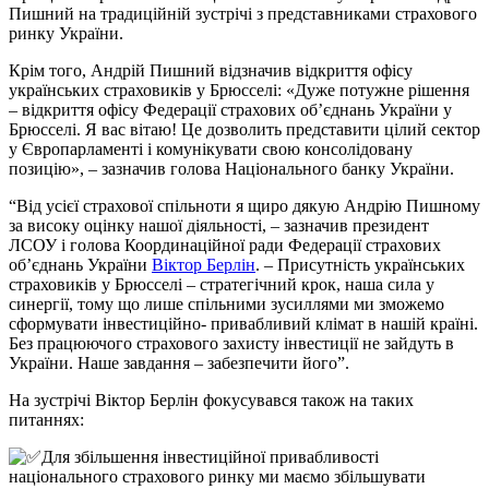
Пишний на традиційній зустрічі з представниками страхового
ринку України.
Крім того, Андрій Пишний відзначив відкриття офісу
українських страховиків у Брюсселі: «Дуже потужне рішення
– відкриття офісу Федерації страхових об’єднань України у
Брюсселі. Я вас вітаю! Це дозволить представити цілий сектор
у Європарламенті і комунікувати свою консолідовану
позицію», – зазначив голова Національного банку України.
“Від усієї страхової спільноти я щиро дякую Андрію Пишному
за високу оцінку нашої діяльності, – зазначив президент
ЛСОУ і голова Координаційної ради Федерації страхових
об’єднань України
Віктор Берлін
. – Присутність українських
страховиків у Брюсселі – стратегічний крок, наша сила у
синергії, тому що лише спільними зусиллями ми зможемо
сформувати інвестиційно- привабливий клімат в нашій країні.
Без працюючого страхового захисту інвестиції не зайдуть в
України. Наше завдання – забезпечити його”.
На зустрічі Віктор Берлін фокусувався також на таких
питаннях:
Для збільшення інвестиційної привабливості
національного страхового ринку ми маємо збільшувати