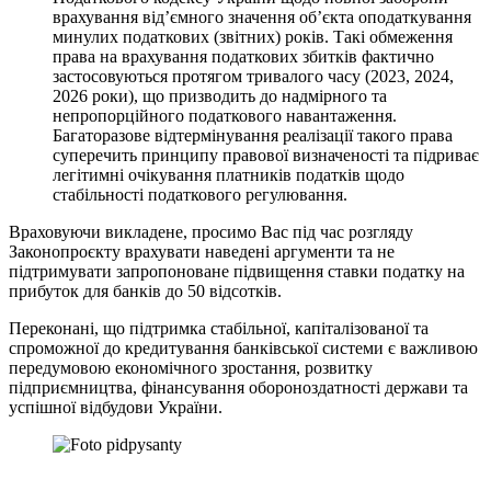
врахування від’ємного значення об’єкта оподаткування
минулих податкових (звітних) років. Такі обмеження
права на врахування податкових збитків фактично
застосовуються протягом тривалого часу (2023, 2024,
2026 роки), що призводить до надмірного та
непропорційного податкового навантаження.
Багаторазове відтермінування реалізації такого права
суперечить принципу правової визначеності та підриває
легітимні очікування платників податків щодо
стабільності податкового регулювання.
Враховуючи викладене, просимо Вас під час розгляду
Законопроєкту врахувати наведені аргументи та не
підтримувати запропоноване підвищення ставки податку на
прибуток для банків до 50 відсотків.
Переконані, що підтримка стабільної, капіталізованої та
спроможної до кредитування банківської системи є важливою
передумовою економічного зростання, розвитку
підприємництва, фінансування обороноздатності держави та
успішної відбудови України.