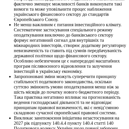
фактично зменшує можливості банків виконувати такі
вимоги та може уповільнити процес наближення
українського фінансового сектору до стандартів
Європейського Союзу.
Не менш важливим є питання інвестиційного клімату.
Систематичне застосування спеціального режиму
оподаткування виключно до банківського сектору
формує негативний сигнал для внутрішніх та
міжнародних інвесторів, створює додаткову регуляторну
невизначеність та ставить під сумнів передбачуваність
державної політики щодо фінансового сектору.
Особливо небезпечним це є напередодні масштабних
програм післявоєнного відновлення та залучення
інвестицій в українську економіку.
Запропоновані зміни можуть суперечити принципу
стабільності податкового законодавства, оскільки
суттєво змінюють умови оподаткування менш ніж за
шість місяців до початку нового бюджетного періоду.
Така практика негативно впливає на прогнозованість
ведення господарської діяльності та не відповідає
принципам правової визначеності, які є невід’ємною
складовою сучасної європейської правової системи.
Викликає занепокоєння ініціатива незастосування на
2027 рік підпункту 140.4.4 пункту 140.4 статті 140
Податкового кодексу України щодо повної заборони