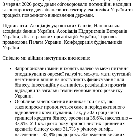
8 червня 2026 року, де ми обговорювали потенційні наслідки
законопроєкту для фінансового сектору, економіки України та
процесів повоєнного відновлення держави.
Підписанти: Асоціація українських банків, Національна
асоціація банків України, Асоціація Підприємців Ветеранів
України, Ліга страхових організацій України, Торгово-
промислова Палата України, Конфедерація будівельників
України.
Спільно ми дійшли наступних висновків:
Запропоновані зміни виходять далеко за межі питання
оподаткування окремої галузі та можуть мати суттєвий
негативний вплив на доступність фінансування для
бізнесу, інвестиційну активність, реалізацію проєктів
відбудови та загальні темпи економічного розвитку
України.
Особливе занепокоєння викликає той факт, що
законопроєкт пропонується саме в період активного
відновлення кредитування. Так, у 2025 році чисті
гривневі кредити бізнесу зросли на 35,6%, населенню –
33,9%. У 1 кв. цього року приріст чистих гривневих
кредитів бізнесу склав 31,7% у річному вимірі,
населенню – 35,8% рік до року. Збереження високих