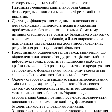
сектору сьогодні та у найближчій перспективі.
Натомість зменшення капітальної бази банків
безпосередньо вплине на можливості реалізації цих
ініціатив.
Доступ до фінансування є одним із ключових викликів
для українських підприємств поряд із кадровими
проблемами та безпековими ризиками. Саме тому
питання стабільності та розвитку банківського сектору є
важливим не лише для банків, а й для широкого кола
підприємств, які залежать від доступності кредитних
ресурсів для розвитку власної діяльності.
Представники будівельної галузі також відзначили, що
відновлення житлового фонду, реалізація масштабних
інфраструктурних проєктів та післявоєнна відбудова
країни неможливі без розвитку іпотечного кредитування
та проєктного фінансування, які напряму залежать від
фінансової спроможності банківської системи.
Окрему стурбованість викликає вплив запропонованих
змін на процес адаптації українського фінансового
сектору до європейських стандартів регулювання. У
межах виконання зобов’язань України щодо
євроінтеграції банки повинні поступово забезпечувати
виконання нових вимог до капіталу, формування
буферів стійкості та управління ризиками.
Запровадження додаткового податкового навантаження