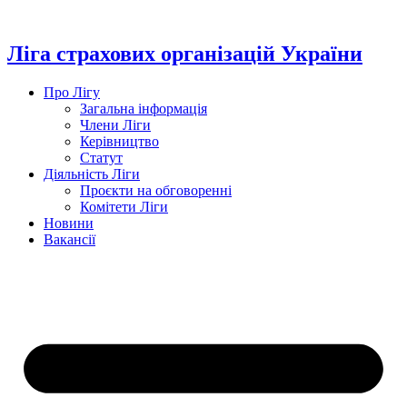
Перейти
до
вмісту
Ліга страхових організацій України
Про Лігу
Загальна інформація
Члени Ліги
Керівництво
Статут
Діяльність Ліги
Проєкти на обговоренні
Комітети Ліги
Новини
Вакансії