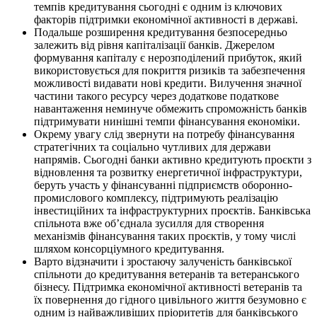
темпів кредитування сьогодні є одним із ключових
факторів підтримки економічної активності в державі.
Подальше розширення кредитування безпосередньо
залежить від рівня капіталізації банків. Джерелом
формування капіталу є нерозподілений прибуток, який
використовується для покриття ризиків та забезпечення
можливості видавати нові кредити. Вилучення значної
частини такого ресурсу через додаткове податкове
навантаження неминуче обмежить спроможність банків
підтримувати нинішні темпи фінансування економіки.
Окрему увагу слід звернути на потребу фінансування
стратегічних та соціально чутливих для держави
напрямів. Сьогодні банки активно кредитують проєкти з
відновлення та розвитку енергетичної інфраструктури,
беруть участь у фінансуванні підприємств оборонно-
промислового комплексу, підтримують реалізацію
інвестиційних та інфраструктурних проєктів. Банківська
спільнота вже об’єднала зусилля для створення
механізмів фінансування таких проєктів, у тому числі
шляхом консорціумного кредитування.
Варто відзначити і зростаючу залученість банківської
спільноти до кредитування ветеранів та ветеранського
бізнесу. Підтримка економічної активності ветеранів та
їх повернення до гідного цивільного життя безумовно є
одним із найважливіших пріоритетів для банківського