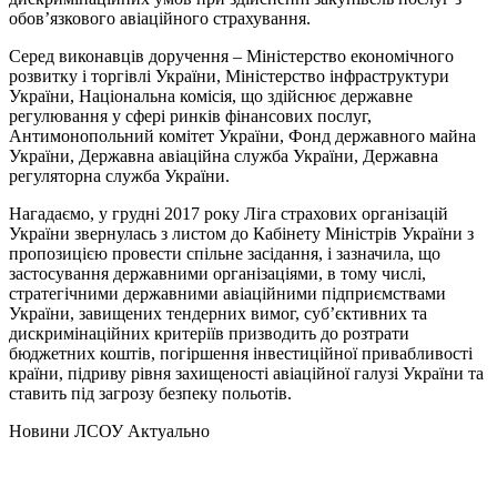
обов’язкового авіаційного страхування.
Серед виконавців доручення – Міністерство економічного
розвитку і торгівлі України, Міністерство інфраструктури
України, Національна комісія, що здійснює державне
регулювання у сфері ринків фінансових послуг,
Антимонопольний комітет України, Фонд державного майна
України, Державна авіаційна служба України, Державна
регуляторна служба України.
Нагадаємо, у грудні 2017 року Ліга страхових організацій
України звернулась з листом до Кабінету Міністрів України з
пропозицією провести спільне засідання, і зазначила, що
застосування державними організаціями, в тому числі,
стратегічними державними авіаційними підприємствами
України, завищених тендерних вимог, суб’єктивних та
дискримінаційних критеріїв призводить до розтрати
бюджетних коштів, погіршення інвестиційної привабливості
країни, підриву рівня захищеності авіаційної галузі України та
ставить під загрозу безпеку польотів.
Hовини ЛСОУ
Актуально