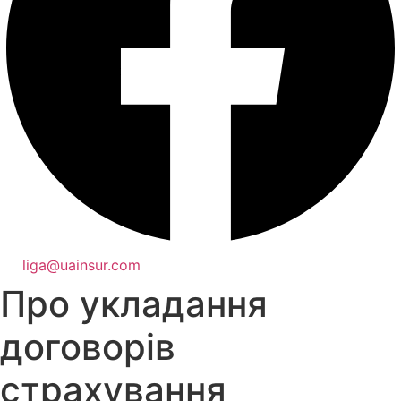
liga@uainsur.com
Про укладання
договорів
страхування